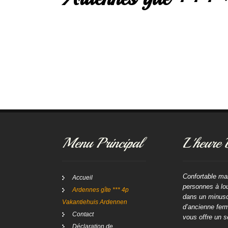
Menu Principal
L'heure 
Confortable ma
Accueil
personnes à lou
Ardennes gîte *** 4p
dans un minusc
Vakantiehuis Ardennen
d’ancienne fer
Contact
vous offre un s
Déclaration de