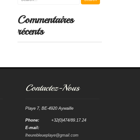
Commentaires
récents
Contactez-Nous
Playe 7, BE-4920 Aywaille
Phone:
+32(0)474/89.17.24
E-mail:
lheurebleueplaye@gmail.com