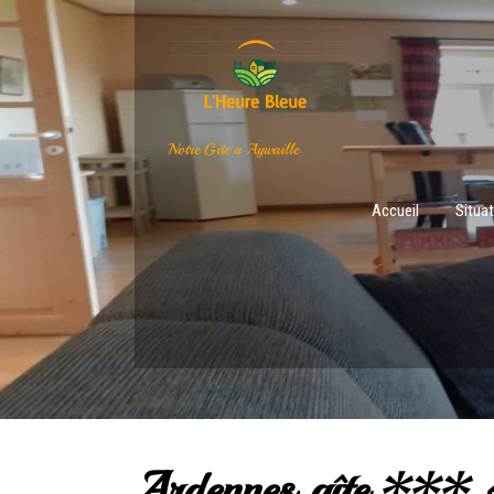
Notre Gite a Aywaille
Accueil
Situa
Ardennes gîte *** 