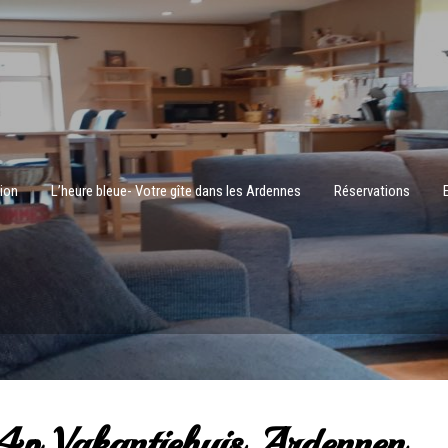
tion
L’heure bleue- Votre gîte dans les Ardennes
Réservations
4p Vakantiehuis Ardennen