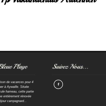
Bleue Playe
Suivez Nous...
ison de vacances pour 4
er à Aywaille. Située
ule hameau, cette partie
me entièrement rénovée
éjour campagnard...