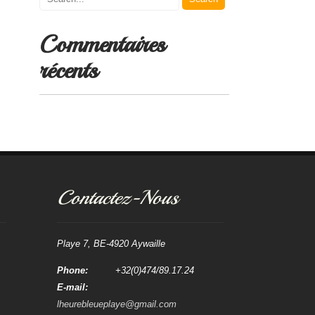
Commentaires
récents
Contactez-Nous
Playe 7, BE-4920 Aywaille
Phone:
+32(0)474/89.17.24
E-mail:
lheurebleueplaye@gmail.com