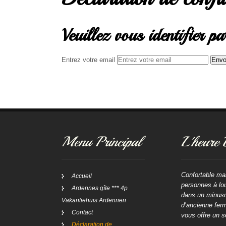
Veuillez vous identifier p
Entrez votre email
Menu Principal
L'heure 
Confortable ma
Accueil
personnes à lou
Ardennes gîte *** 4p
dans un minusc
Vakantiehuis Ardennen
d’ancienne fer
Contact
vous offre un s
Déclaration de