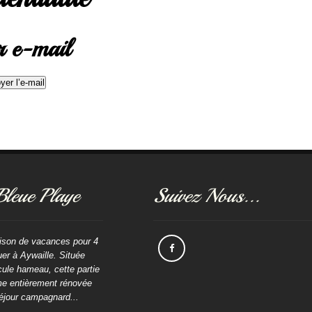
ar e-mail
Bleue Playe
Suivez Nous...
ison de vacances pour 4
er à Aywaille. Située
ule hameau, cette partie
me entièrement rénovée
éjour campagnard...