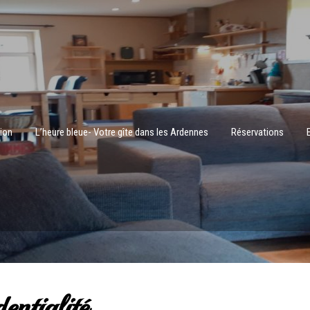
tion
L’heure bleue- Votre gîte dans les Ardennes
Réservations
entialité